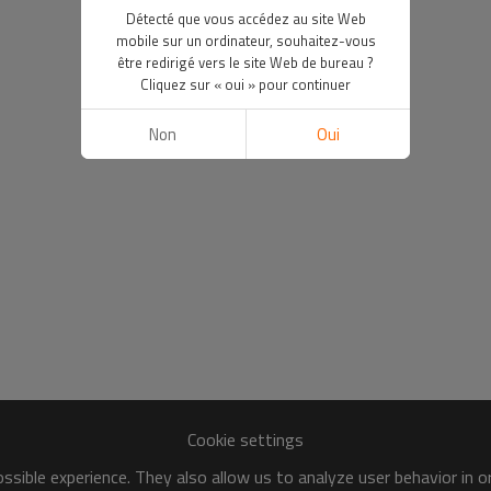
Détecté que vous accédez au site Web
mobile sur un ordinateur, souhaitez-vous
être redirigé vers le site Web de bureau ?
Cliquez sur « oui » pour continuer
Non
Oui
Cookie settings
sible experience. They also allow us to analyze user behavior in 