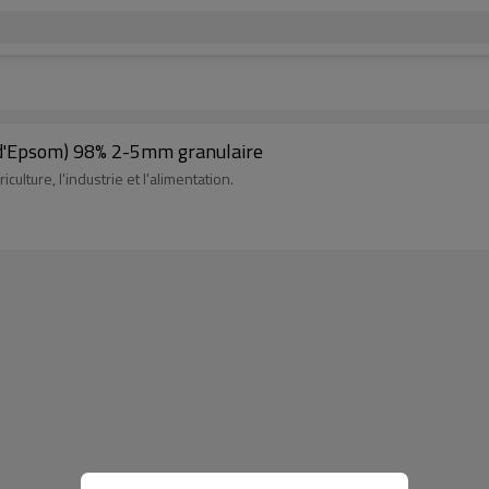
 d'Epsom) 98% 2-5mm granulaire
culture, l'industrie et l'alimentation.