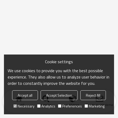
Cookie settings
We use cookies to provide you with the best possible
experience. They also allow us to analyze user behavior in
order to constantly improve the website for you.
Accept all
Accept Selection
Reject All
Accueil
chercher
catégorie
Envoyer une demand
Necessary
Analytics
Preferences
Marketing