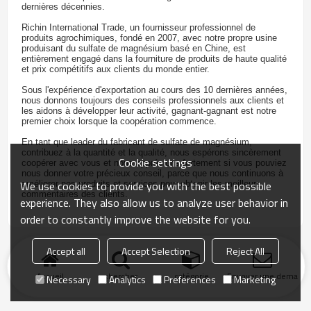
dernières décennies.
Richin International Trade, un fournisseur professionnel de
produits agrochimiques, fondé en 2007, avec notre propre usine
produisant du sulfate de magnésium basé en Chine, est
entièrement engagé dans la fourniture de produits de haute qualité
et prix compétitifs aux clients du monde entier.
Sous l'expérience d'exportation au cours des 10 dernières années,
nous donnons toujours des conseils professionnels aux clients et
les aidons à développer leur activité, gagnant-gagnant est notre
premier choix lorsque la coopération commence.
En tant que leader du fabricant de sulfate de magnésium,
contribuez à la quantité et la qualité, nous espérons sincèrement
Cookie settings
coopérer avec vous et nous apprécions fortement si vous pouviez
nous donner votre précieux conseil, parce que nous continuons à
We use cookies to provide you with the best possible
améliorer nos produits et services pour obtenir les meilleurs
commentaires des clients.
experience. They also allow us to analyze user behavior in
order to constantly improve the website for you.
Accept all
Accept Selection
Reject All
Accueil
chercher
catégorie
Envoyer une demand
Necessary
Analytics
Preferences
Marketing